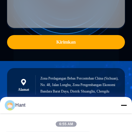
Kirimkan
Zona Perdagangan Bebas Percontohan China (Sichuan),
No. 48, Jalan Longhu, Zona Pengembangan Ekonomi
Alamat
Bandara Barat Daya, Distrik Shuangliu, Chengdu
Hant
Sales03@chinafibercable.com
6:55 AM
E-mail