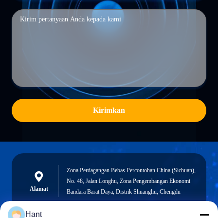
Kirimkan
Zona Perdagangan Bebas Percontohan China (Sichuan),
No. 48, Jalan Longhu, Zona Pengembangan Ekonomi
Alamat
Bandara Barat Daya, Distrik Shuangliu, Chengdu
Hant