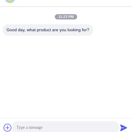
Sales03@chinafibercable.com
11:23 PM
E-mail
Good day, what product are you looking for?
0086-28-85050248
Telepon
Sichuan Yuantong Communication Co., Ltd.
Sichuan Yuantong Communication Co., Ltd.
Dapatkan Penawaran