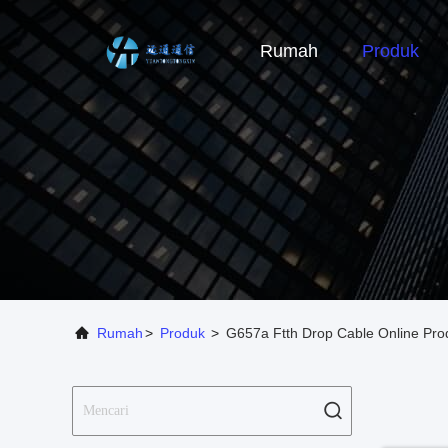
Rumah
Produk
Rumah
>
Produk
>
G657a Ftth Drop Cable Online Pr