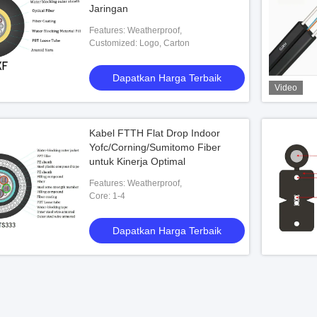
Jaringan
Features: Weatherproof,
Customized: Logo, Carton
Dapatkan Harga Terbaik
Video
Kabel FTTH Flat Drop Indoor
Yofc/Corning/Sumitomo Fiber
untuk Kinerja Optimal
Features: Weatherproof,
Core: 1-4
Dapatkan Harga Terbaik