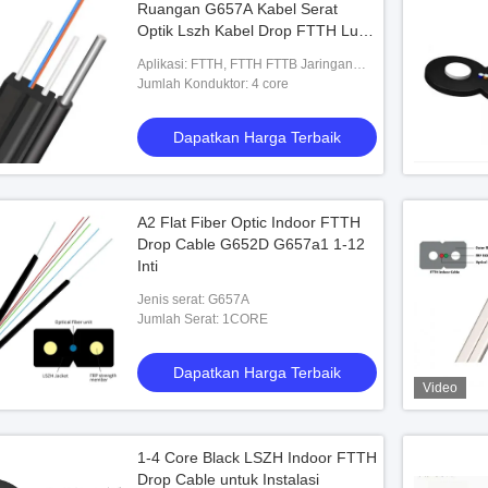
Ruangan G657A Kabel Serat
Optik Lszh Kabel Drop FTTH Luar
Ruangan
Aplikasi: FTTH, FTTH FTTB Jaringan
FTTX, Luar ruangan
Jumlah Konduktor: 4 core
Dapatkan Harga Terbaik
A2 Flat Fiber Optic Indoor FTTH
Drop Cable G652D G657a1 1-12
Inti
Jenis serat: G657A
Jumlah Serat: 1CORE
Dapatkan Harga Terbaik
Video
1-4 Core Black LSZH Indoor FTTH
Drop Cable untuk Instalasi