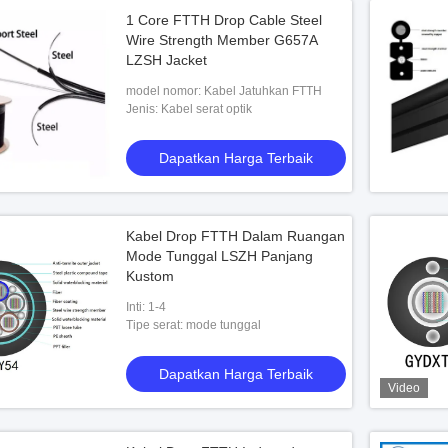
1 Core FTTH Drop Cable Steel
Wire Strength Member G657A
LZSH Jacket
model nomor: Kabel Jatuhkan FTTH
Jenis: Kabel serat optik
Dapatkan Harga Terbaik
Kabel Drop FTTH Dalam Ruangan
Mode Tunggal LSZH Panjang
Kustom
Inti: 1-4
Tipe serat: mode tunggal
Dapatkan Harga Terbaik
Video