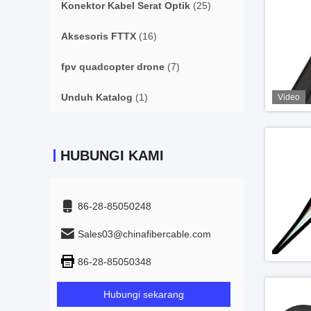
Konektor Kabel Serat Optik
(25)
Aksesoris FTTX
(16)
fpv quadcopter drone
(7)
Unduh Katalog
(1)
Video
HUBUNGI KAMI
86-28-85050248
Sales03@chinafibercable.com
86-28-85050348
Hubungi sekarang