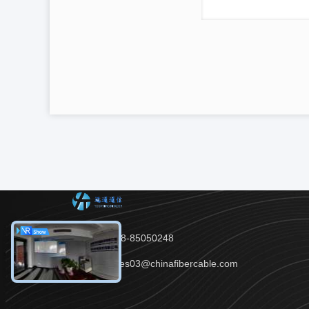
Telp：86-28-85050248
Surel：Sales03@chinafibercable.com