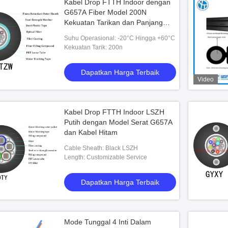
Kabel Drop FTTH Indoor dengan
G657A Fiber Model 200N
Kekuatan Tarikan dan Panjang
yang Dapat Dikustomisasi untuk
Suhu Operasional: -20°C Hingga +60°C
Konektivitas yang Dapat
Kekuatan Tarik: 200n
Diandalkan
Dapatkan Harga Terbaik
Video
Kabel Drop FTTH Indoor LSZH
Putih dengan Model Serat G657A
dan Kabel Hitam
Cable Sheath: Black LSZH
Length: Customizable Service
Dapatkan Harga Terbaik
Mode Tunggal 4 Inti Dalam