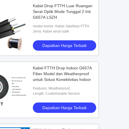
Kabel Drop FTTH Luar Ruangan
Serat Optik Mode Tunggal 2 Inti
G657A LSZH
model nomor: Kabel Jatuhkan FTTH
Jenis: Kabel serat optik
Dapatkan Harga Terbaik
Kabel FTTH Drop Indoor G657A
Fiber Model dan Weatherproof
untuk Solusi Konektivitas Indoor
Features: Weatherproof,
Length: Customizable Service
Dapatkan Harga Terbaik