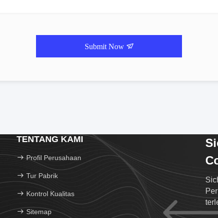
Submit Now
TENTANG KAMI
S
Profil Perusahaan
Co
Tur Pabrik
Sic
Per
Kontrol Kualitas
ter
Sitemap