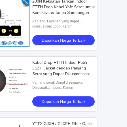
200N Kekuatan Tarikan Indoor
FTTH Drop Kabel Yofc Serat untuk
Konektivitas Tanpa Sambungan
Panjang: Layanan yang dapat
disesuaikan
disesuaikan: Logo, Karton
Dapatkan Harga Terbaik
Kabel Drop FTTH Indoor Putih
LSZH Jacket dengan Panjang
Serat yang Dapat Dikustomisasi
dan Jenis Serat Mode Tunggal
Panjang serat: Dapat disesuaikan
Disesuaikan: Logo, Karton
Dapatkan Harga Terbaik
YTTX GJXH / GJXFH Fiber Optic