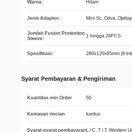
Warna:
Hitam
Jenis Adaptor:
Mini Sc, Odva, Optita
Jumlah Fusion Protection
1 hingga 24PCS
Steeve:
Spesifikasi:
280x120x85mm (8 Inti
Syarat Pembayaran & Pengiriman
Kuantitas min Order
50
Kemasan rincian
kardus
Syarat-syarat pembayaran
L / C, T / T, Western 