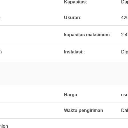
Kapasitas:
Dap
p
Ukuran:
420
kapasitas maksimum:
2 4
)
Instalasi::
Dip
Harga
usd
Waktu pengiriman
Dal
Union