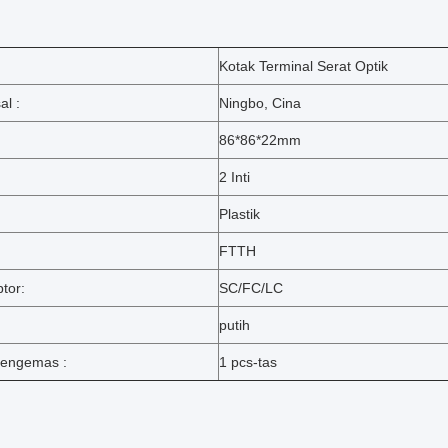
Kotak Terminal Serat Optik
al :
Ningbo, Cina
86*86*22mm
:
2 Inti
Plastik
FTTH
tor:
SC/FC/LC
putih
engemas :
1 pcs-tas