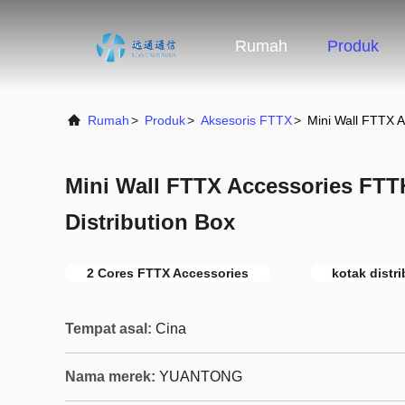
Rumah
Produk
Rumah
>
Produk
>
Aksesoris FTTX
>
Mini Wall FTTX A
Mini Wall FTTX Accessories FTTH
Distribution Box
2 Cores FTTX Accessories
kotak distr
Tempat asal:
Cina
Nama merek:
YUANTONG