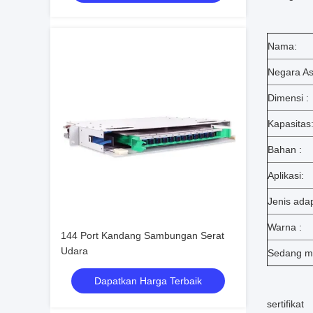
Nama:
Negara As
Dimensi :
Kapasitas
Bahan :
Aplikasi:
Jenis adap
Warna :
144 Port Kandang Sambungan Serat
Udara
Sedang m
Dapatkan Harga Terbaik
sertifikat