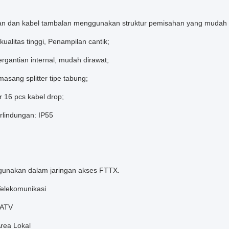
 dan kabel tambalan menggunakan struktur pemisahan yang mudah u
rkualitas tinggi, Penampilan cantik;
ergantian internal, mudah dirawat;
asang splitter tipe tabung;
r 16 pcs kabel drop;
rlindungan: IP55
gunakan dalam jaringan akses FTTX.
Telekomunikasi
CATV
Area Lokal