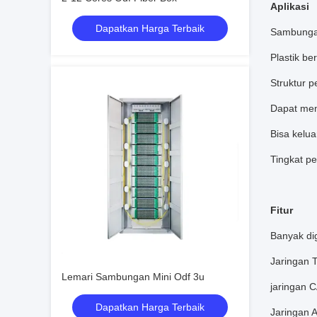
Aplikasi
Dapatkan Harga Terbaik
Sambungan
Plastik be
Struktur p
Dapat mem
Bisa kelua
Tingkat pe
Fitur
Banyak di
Jaringan 
Lemari Sambungan Mini Odf 3u
jaringan 
Dapatkan Harga Terbaik
Jaringan 