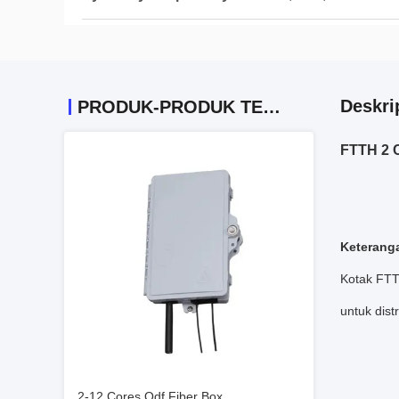
Deskri
PRODUK-PRODUK TERKAIT
FTTH 2 C
Keterang
Kotak FTTH
untuk dist
2-12 Cores Odf Fiber Box