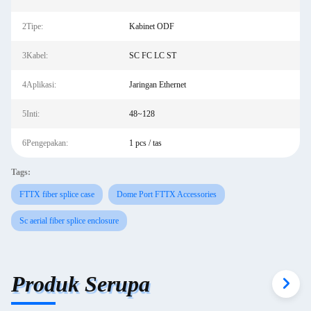
2Tipe:
Kabinet ODF
3Kabel:
SC FC LC ST
4Aplikasi:
Jaringan Ethernet
5Inti:
48~128
6Pengepakan:
1 pcs / tas
Tags:
FTTX fiber splice case
Dome Port FTTX Accessories
Sc aerial fiber splice enclosure
Produk Serupa