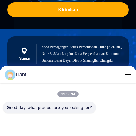
Kirimkan
Zona Perdagangan Bebas Percontohan China (Sichuan),
No. 48, Jalan Longhu, Zona Pengembangan Ekonomi
Alamat
Bandara Barat Daya, Distrik Shuangliu, Chengdu
Hant
Sales03@chinafibercable.com
1:05 PM
E-mail
Good day, what product are you looking for?
0086-28-85050248
Telepon