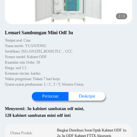
2
/
3
Lemari Sambungan Mini Odf 3u
Tempat asal: Cina
Nama merek: YUANTONG
Sertifikasi: ISO,ANATEL,ROSH,TLC，CCC
Nomor model: Kabinet ODF
Kuantitas min Order: 50
Harga: usd 5.5
Kemasan rincian: kardus
Waktu pengiriman: Dalam 7 hari kerja
Syarat-syarat pembayaran: L / C, T / T, Western Union
Perincian
Deskripsi
Menyoroti:
3u kabinet sambatan odf mini
,
128 kabinet sambatan mini odf inti
Bingkai Distribusi Serat Optik Kabinet ODF 1u
1Nama Produk:
2u 3u ODF Kabinet FTTX Aksesoris