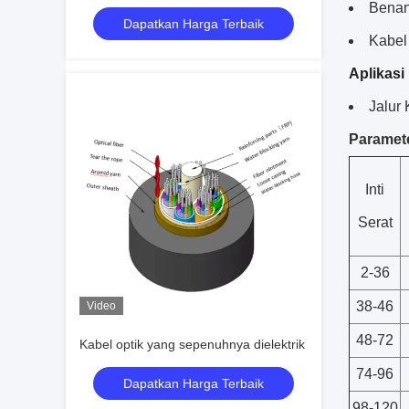
Benan
Dapatkan Harga Terbaik
Kabel 
Aplikasi
Jalur
Paramete
Inti
Serat
2-36
38-46
Video
48-72
Kabel optik yang sepenuhnya dielektrik
74-96
Dapatkan Harga Terbaik
98-120