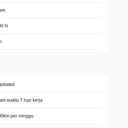
tam
00 N
m
otiated
am waktu 7 hari kerja
00km per minggu