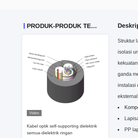
Deskri
PRODUK-PRODUK TERKAIT
Struktur
isolasi u
kekuatan
ganda me
instalasi
eksternal
Kompo
Video
Lapisa
Kabel optik self-supporting dielektrik
PP la
semua-dielektrik ringan