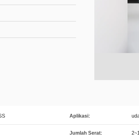
DSS
Aplikasi:
ud
Jumlah Serat:
2~1