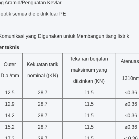
g Aramid/Penguatan Kevlar
optik semua dielektrik luar PE
 Komunikasi yang Digunakan untuk Membangun tiang listrik
r teknis
Tekanan berjalan
Atenuas
Outer
Kekuatan tarik
maksimum yang
Dia./mm
nominal ((KN)
1310n
diizinkan (KN)
12.5
28.7
11.5
≤
0.36
12.9
28.7
11.5
≤
0.36
14.2
28.7
11.5
≤
0.36
15.2
28.7
11.5
≤
0.36
17.3
28.7
11.5
≤ 0.36