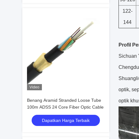
122-
144
Profil P
Sichuan Y
Chengdu,
Shuangli
Video
optik, se
Benang Aramid Stranded Loose Tube
optik khus
100m ADSS 24 Core Fiber Optic Cable
Dapatkan Harga Terbaik