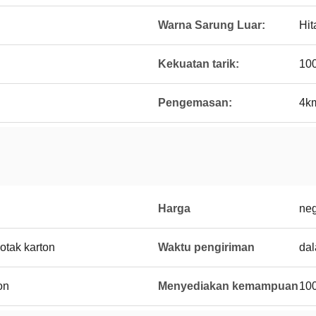
Warna Sarung Luar:
Hi
Kekuatan tarik:
10
Pengemasan:
4k
Harga
neg
otak karton
Waktu pengiriman
dal
on
Menyediakan kemampuan
10