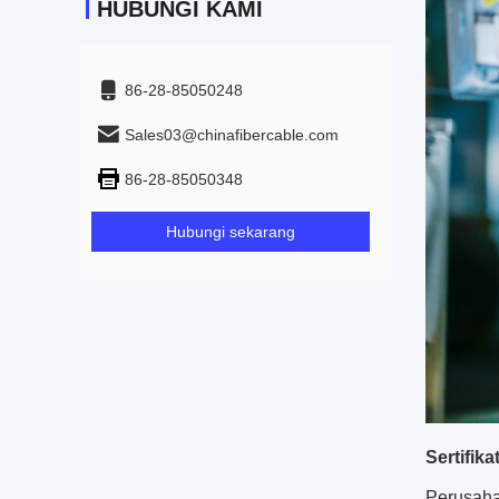
HUBUNGI KAMI
86-28-85050248
Sales03@chinafibercable.com
86-28-85050348
Hubungi sekarang
Sertifika
Perusaha