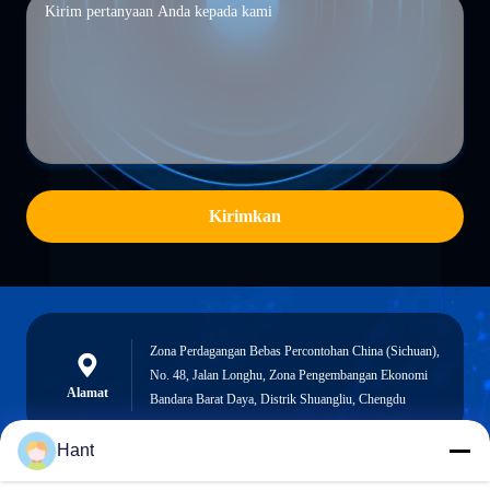
Kirimkan
Zona Perdagangan Bebas Percontohan China (Sichuan),
No. 48, Jalan Longhu, Zona Pengembangan Ekonomi
Alamat
Bandara Barat Daya, Distrik Shuangliu, Chengdu
Hant