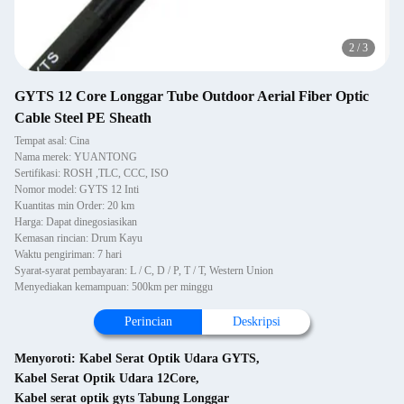
2
/
3
GYTS 12 Core Longgar Tube Outdoor Aerial Fiber Optic
Cable Steel PE Sheath
Tempat asal: Cina
Nama merek: YUANTONG
Sertifikasi: ROSH ,TLC, CCC, ISO
Nomor model: GYTS 12 Inti
Kuantitas min Order: 20 km
Harga: Dapat dinegosiasikan
Kemasan rincian: Drum Kayu
Waktu pengiriman: 7 hari
Syarat-syarat pembayaran: L / C, D / P, T / T, Western Union
Menyediakan kemampuan: 500km per minggu
Perincian
Deskripsi
Menyoroti:
Kabel Serat Optik Udara GYTS
,
Kabel Serat Optik Udara 12Core
,
Kabel serat optik gyts Tabung Longgar