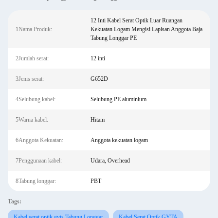
12 Inti Kabel Serat Optik Luar Ruangan
1Nama Produk:
Kekuatan Logam Mengisi Lapisan Anggota Baja
Tabung Longgar PE
2Jumlah serat:
12 inti
3Jenis serat:
G652D
4Selubung kabel:
Selubung PE aluminium
5Warna kabel:
Hitam
6Anggota Kekuatan:
Anggota kekuatan logam
7Penggunaan kabel:
Udara, Overhead
8Tabung longgar:
PBT
Tags:
Kabel serat optik gyts Tabung Longgar
Kabel Serat Optik GYTA