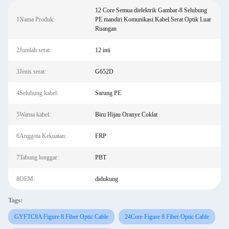
12 Core Semua dielektrik Gambar-8 Selubung
1Nama Produk:
PE mandiri Komunikasi Kabel Serat Optik Luar
Ruangan
2Jumlah serat:
12 inti
3Jenis serat:
G652D
4Selubung kabel:
Sarung PE
5Warna kabel:
Biru Hijau Oranye Coklat
6Anggota Kekuatan:
FRP
7Tabung longgar:
PBT
8OEM:
didukung
Tags:
GYFTC8A Figure 8 Fiber Optic Cable
24Core Figure 8 Fiber Optic Cable