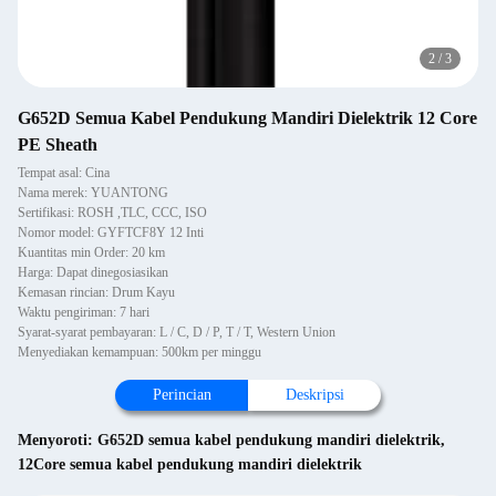
2
/
3
G652D Semua Kabel Pendukung Mandiri Dielektrik 12 Core
PE Sheath
Tempat asal: Cina
Nama merek: YUANTONG
Sertifikasi: ROSH ,TLC, CCC, ISO
Nomor model: GYFTCF8Y 12 Inti
Kuantitas min Order: 20 km
Harga: Dapat dinegosiasikan
Kemasan rincian: Drum Kayu
Waktu pengiriman: 7 hari
Syarat-syarat pembayaran: L / C, D / P, T / T, Western Union
Menyediakan kemampuan: 500km per minggu
Perincian
Deskripsi
Menyoroti:
G652D semua kabel pendukung mandiri dielektrik
,
12Core semua kabel pendukung mandiri dielektrik